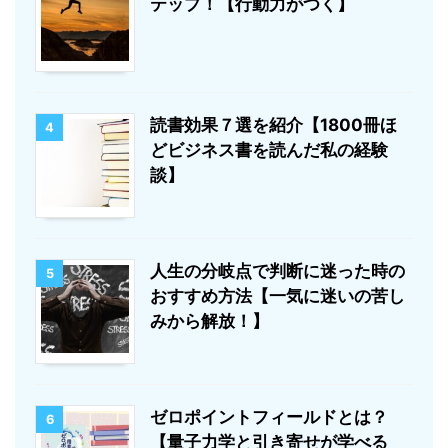
テップ！【行動力がつく】
読書効果７選を紹介【1800冊ほ
4
どビジネス書を読んだ私の経験
談】
人生の分岐点で判断に迷った時の
5
おすすめ方法【一気に迷いの苦し
みから解放！】
ゼロポイントフィールドとは？
6
【量子力学と引き寄せが学べる