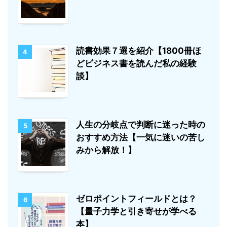
読書効果７選を紹介【1800冊ほ
4
どビジネス書を読んだ私の経験
談】
人生の分岐点で判断に迷った時の
5
おすすめ方法【一気に迷いの苦し
みから解放！】
ゼロポイントフィールドとは？
6
【量子力学と引き寄せが学べる
本】