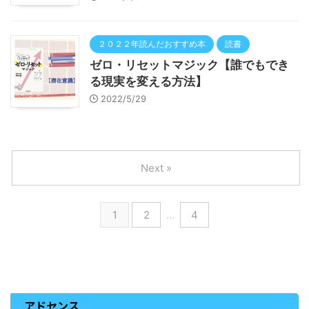
２０２２年読んだおすすめ本
読書
ゼロ・リセットマジック【誰でもでき
る現実を変える方法】
2022/5/29
Next »
1
2
…
4
アドセンス