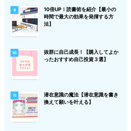
10倍UP！読書術を紹介【最小の
9
時間で最大の効果を発揮する方
法】
抜群に自己成長！【購入してよか
10
ったおすすめ自己投資３選】
潜在意識の魔法【潜在意識を書き
11
換えて願いを叶える】