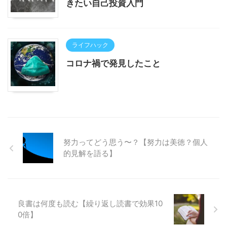
きたい自己投資入門
ライフハック
コロナ禍で発見したこと
努力ってどう思う〜？【努力は美徳？個人
的見解を語る】
良書は何度も読む【繰り返し読書で効果10
0倍】