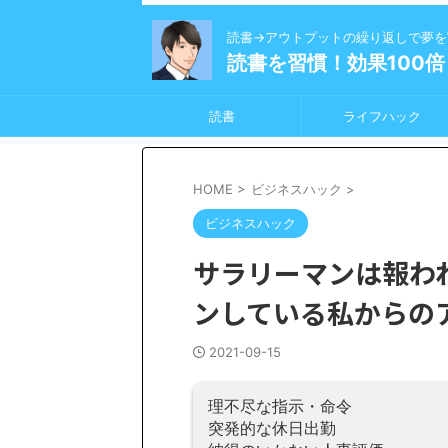
読書→アウトプットの繰り返しで夢を
読書を習慣！効果100倍
読書
ライフハック
HOME
>
ビジネスハック
>
ビジネスハック
サラリーマンは報わ
ンしている私からの
2021-09-15
理不尽な指示・命令
突発的な休日出勤