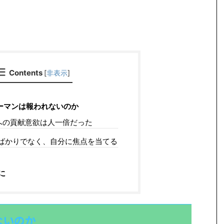
Contents
[
非表示
]
ーマンは報われないのか
への貢献意欲は人一倍だった
ばかりでなく、自分に焦点を当てる
に
ないのか