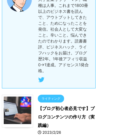
種は人事。これまで1800冊
以上のビジネス書を読ん
で、アウトプットしてきた
こと、ためになったことを
発信。社会人として大変な
こと。辛いこと。悩んでき
たのでわかります。読書書
評、ビジネスハック、ライ
フハックをお届け。ブログ
歴2年。1年後アフィリ収益
0→1達成。アドセンス1発合
格。
ライティング
【ブログ初心者必見です】ブ
ログコンテンツの作り方（実
践編）
2023/2/26